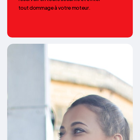
tout
dommage
à
votre
moteur.