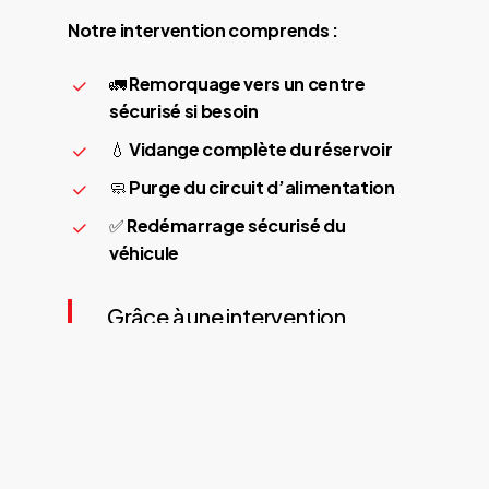
Notre intervention comprends :
🚛
Remorquage vers un centre
sécurisé si besoin
💧
Vidange complète du réservoir
🧼
Purge du circuit d’alimentation
✅
Redémarrage sécurisé du
véhicule
Grâce à une intervention
rapide, 90 % des cas se
résolvent sans conséquence
pour le moteur.
Contactez nous