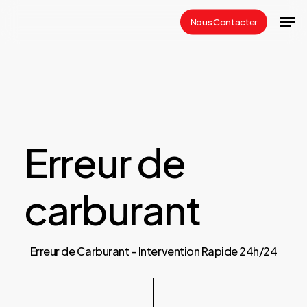
Skip
Men
Nous Contacter
to
Close
main
Menu
content
Erreur
de
carburant
Erreur de Carburant – Intervention Rapide 24h/24