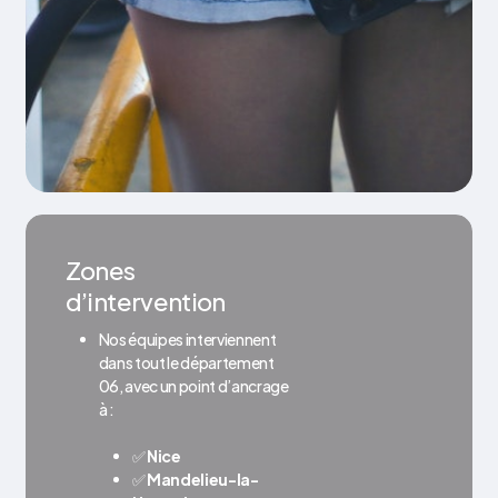
Zones
d’intervention
Nos équipes interviennent
dans tout le département
06, avec un point d’ancrage
à :
✅
Nice
✅
Mandelieu-la-