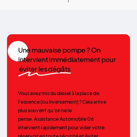
Une mauvaise pompe ? On
intervient immédiatement pour
éviter les dégâts
Vous
avez
mis
du
diesel
à
la
place
de
l’essence
(ou
inversement)
?
Cela
arrive
plus
souvent
qu’on
ne
le
pense. Assistance
Automobile
06
intervient
rapidement
pour
vider
votre
réservoir
en
toute
sécurité
et
éviter